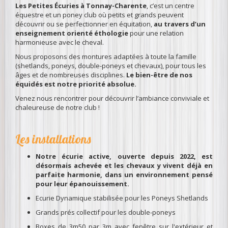
Les Petites Écuries à Tonnay-Charente
, c’est un centre
équestre et un poney club où petits et grands peuvent
découvrir ou se perfectionner en équitation,
au travers d’un
enseignement orienté éthologie
pour une relation
harmonieuse avec le cheval.
Nous proposons des montures adaptées à toute la famille
(shetlands, poneys, double-poneys et chevaux), pour tous les
âges et de nombreuses disciplines.
Le bien-être de nos
équidés est notre priorité absolue.
Venez nous rencontrer pour découvrir l’ambiance conviviale et
chaleureuse de notre club !
Les installations
Notre écurie active, ouverte depuis 2022, est
désormais achevée et les chevaux y vivent déjà en
parfaite harmonie, dans un environnement pensé
pour leur épanouissement.
Ecurie Dynamique stabilisée pour les Poneys Shetlands
Grands prés collectif pour les double-poneys
Boxes de 3m50 par 3m avec fenêtre sur l'extérieur et